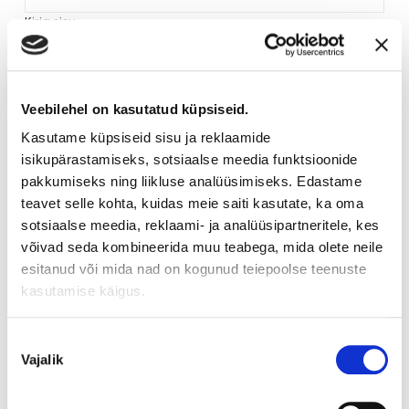
Kirja sisu
Veebilehel on kasutatud küpsiseid.
Kasutame küpsiseid sisu ja reklaamide
isikupärastamiseks, sotsiaalse meedia funktsioonide
pakkumiseks ning liikluse analüüsimiseks. Edastame
teavet selle kohta, kuidas meie saiti kasutate, ka oma
sotsiaalse meedia, reklaami- ja analüüsipartneritele, kes
võivad seda kombineerida muu teabega, mida olete neile
esitanud või mida nad on kogunud teiepoolse teenuste
ARVUSTUSED (0)
kasutamise käigus.
Nõusoleku
Vajalik
valik
SEOTUD TOOTED