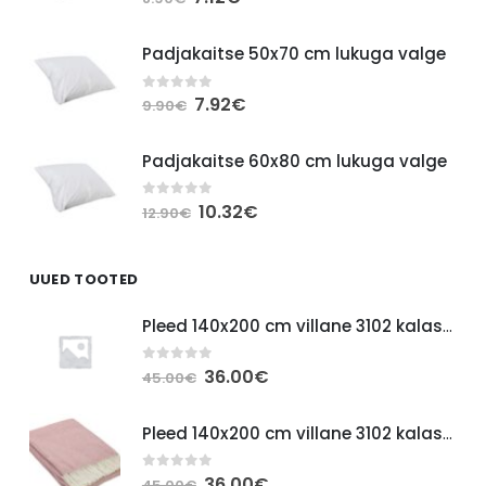
hind
price
oli:
is:
Padjakaitse 50x70 cm lukuga valge
8.90€.
7.12€.
Algne
Current
7.92
€
0
out of 5
9.90
€
hind
price
oli:
is:
Padjakaitse 60x80 cm lukuga valge
9.90€.
7.92€.
Algne
Current
10.32
€
0
out of 5
12.90
€
hind
price
oli:
is:
12.90€.
10.32€.
UUED TOOTED
Pleed 140x200 cm villane 3102 kalasaba sinine
Algne
Current
36.00
€
0
out of 5
45.00
€
hind
price
oli:
is:
Pleed 140x200 cm villane 3102 kalasaba roosa
45.00€.
36.00€.
Algne
Current
36.00
€
0
out of 5
45.00
€