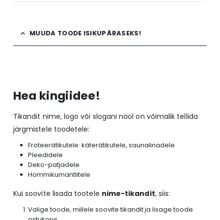
MUUDA TOODE ISIKUPÄRASEKS!
Hea kingiidee!
Tikandit nime, logo või slogani näol on võimalik tellida
järgmistele toodetele:
Froteerätikutele: käterätikutele, saunalinadele
Pleedidele
Deko-patjadele
Hommikumantlitele
Kui soovite lisada tootele
nime-tikandit
, siis:
Valige toode, millele soovite tikandit ja lisage toode
ostukorvi