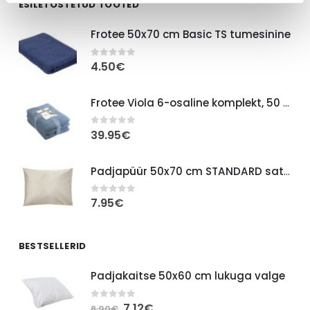
ESILETÕSTETUD TOOTED
Frotee 50x70 cm Basic TS tumesinine
4.50
€
0
out of 5
Frotee Viola 6-osaline komplekt, 50 denim sinine kalasaba
39.95
€
0
out of 5
Padjapüür 50x70 cm STANDARD satään taupe beež
7.95
€
0
out of 5
BESTSELLERID
Padjakaitse 50x60 cm lukuga valge
Algne
Current
7.12
€
0
out of 5
8.90
€