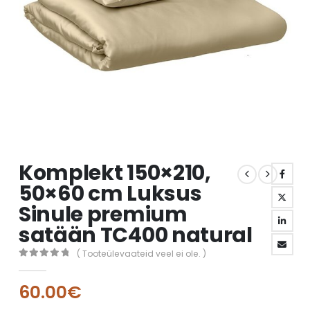
Komplekt 150×210,
50×60 cm Luksus
Sinule premium
satään TC400 natural
( Tooteülevaateid veel ei ole. )
0
out of 5
60.00
€