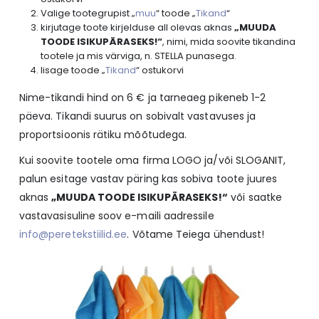
Valige tootegrupist „
muu
“ toode „
Tikand
“
kirjutage toote kirjelduse all olevas aknas
„MUUDA
TOODE ISIKUPÄRASEKS!“
, nimi, mida soovite tikandina
tootele ja mis värviga, n. STELLA punasega.
lisage toode „
Tikand
“ ostukorvi
Nime-tikandi hind on 6 € ja tarneaeg pikeneb 1-2
päeva. Tikandi suurus on sobivalt vastavuses ja
proportsioonis rätiku mõõtudega.
Kui soovite tootele oma firma LOGO ja/või SLOGANIT,
palun esitage vastav päring kas sobiva toote juures
aknas
„MUUDA TOODE ISIKUPÄRASEKS!“
või saatke
vastavasisuline soov e-maili aadressile
info@peretekstiilid.ee
. Võtame Teiega ühendust!