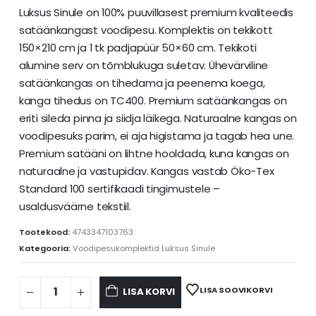
Luksus Sinule on 100% puuvillasest premium kvaliteedis
satäänkangast voodipesu. Komplektis on tekikott
150×210 cm ja 1 tk padjapüür 50×60 cm. Tekikoti
alumine serv on tõmblukuga suletav. Ühevärviline
satäänkangas on tihedama ja peenema koega,
kanga tihedus on TC400. Premium satäänkangas on
eriti sileda pinna ja siidja läikega. Naturaalne kangas on
voodipesuks parim, ei aja higistama ja tagab hea une.
Premium satääni on lihtne hooldada, kuna kangas on
naturaalne ja vastupidav. Kangas vastab Öko-Tex
Standard 100 sertifikaadi tingimustele –
usaldusväärne tekstiil.
Tootekood:
4743347103763
Kategooria:
Voodipesukomplektid Luksus Sinule
LISA SOOVIKORVI
LISA KORVI