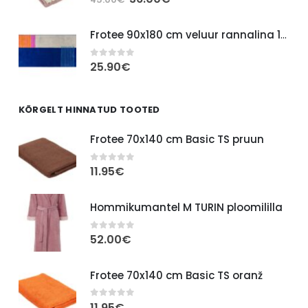
hind
price
oli:
is:
Frotee 90x180 cm veluur rannalina 100032 sinine hall
45.00€.
36.00€.
25.90
€
0
out of 5
KÕRGELT HINNATUD TOOTED
Frotee 70x140 cm Basic TS pruun
11.95
€
0
out of 5
Hommikumantel M TURIN ploomililla
52.00
€
0
out of 5
Frotee 70x140 cm Basic TS oranž
11.95
€
0
out of 5