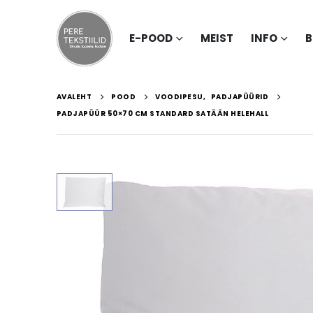
E-POOD
MEIST
INFO
B
AVALEHT
POOD
VOODIPESU
,
PADJAPÜÜRID
PADJAPÜÜR 50×70 CM STANDARD SATÄÄN HELEHALL