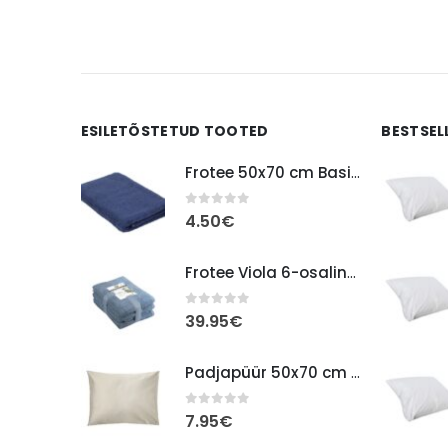
ESILETÕSTETUD TOOTED
BESTSEL
Frotee 50x70 cm Basic TS tumesinine
0
out of 5
4.50
€
Frotee Viola 6-osaline komplekt, 50 denim sinine kalasaba
0
out of 5
39.95
€
Padjapüür 50x70 cm STANDARD satään taupe beež
0
out of 5
7.95
€