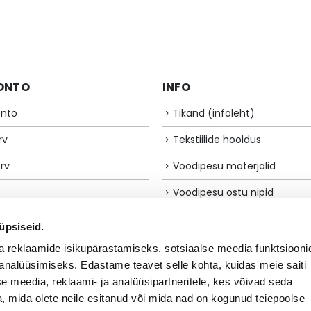
oli:
is:
12.90€.
10.32€.
ONTO
INFO
onto
Tikand (infoleht)
rv
Tekstiilide hooldus
rv
Voodipesu materjalid
Voodipesu ostu nipid
PARTNER
Hooldus tingmärgid
üpsiseid.
Suuruste tabel
a reklaamide isikupärastamiseks, sotsiaalse meedia funktsiooni
analüüsimiseks. Edastame teavet selle kohta, kuidas meie saiti
Öko-Tex Standard 100
e meedia, reklaami- ja analüüsipartneritele, kes võivad seda
GOTS sertifikaat
 mida olete neile esitanud või mida nad on kogunud teiepoolse