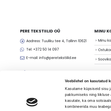
PERE TEKSTIILID OÜ
MINU K
Minu k
Aadress:
Tuuliku tee 4, Tallinn 10621
Tel:
+372 50 14 097
Ostuko
E-mail:
info@peretekstiilid.ee
Sooviko
MAKSE
Veebilehel on kasutatud k
Kasutame küpsiseid sisu j
pakkumiseks ning liikluse 
kasutate, ka oma sotsiaals
kombineerida muu teabega,