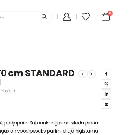
0
70 cm STANDARD
l
ei ole. )
t padjapüür. Satäänkangas on sileda pinna
angas on voodipesuks parim, ei aja higistama