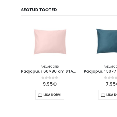
SEOTUD TOOTED
PADJAPÜÜRID
PADJAPÜÜ
Padjapüür 60×80 cm STANDARD satään roosa antiik
0
out of 5
0
out 
9.95
€
7.95
LISA KORVI
LISA 