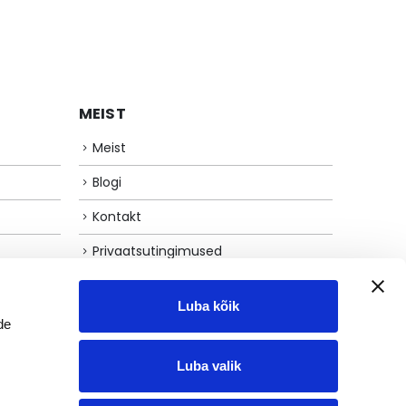
oli:
is:
6.00€.
3.00€.
MEIST
Meist
Blogi
Kontakt
Privaatsutingimused
Müügitingimused
Luba kõik
de
Luba valik