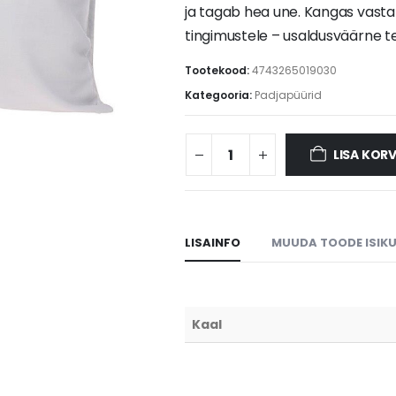
ja tagab hea une. Kangas vasta
tingimustele – usaldusväärne tek
Tootekood:
4743265019030
Kategooria:
Padjapüürid
LISA KORV
LISAINFO
MUUDA TOODE ISIK
Kaal