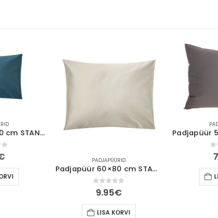
RID
PA
Padjapüür 50×70 cm STANDARD satään tormisinine
of 5
0
€
7
PADJAPÜÜRID
Padjapüür 60×80 cm STANDARD satään taupe beež
KORVI
L
0
out of 5
9.95
€
LISA KORVI