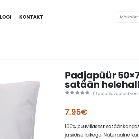
LOGI
KONTAKT
Padjapüür 50×
satään helehal
( Tooteülevaateid veel 
0
out of 5
7.95
€
100% puuvillasest satäänkangas
ja siidise läikega. Naturaalne k